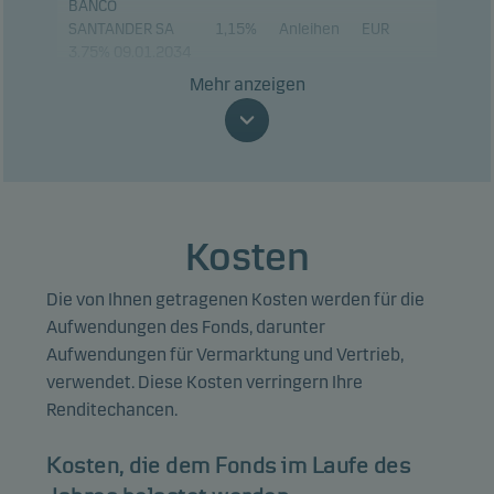
BANCO
SANTANDER SA
1,15%
Anleihen
EUR
3.75% 09.01.2034
Mehr anzeigen
VOLKSWAGEN
BANK GMBH
1,03%
Anleihen
EUR
4.375%
03.05.2028
TOTALENERGIES
0,92%
Anleihen
EUR
SE PERP
Kosten
JPMORGAN
Die von Ihnen getragenen Kosten werden für die
CHASE & CO
0,90%
Anleihen
EUR
18.02.2032
Aufwendungen des Fonds, darunter
Aufwendungen für Vermarktung und Vertrieb,
UNICREDIT SPA
0,88%
Anleihen
EUR
verwendet. Diese Kosten verringern Ihre
05.07.2029
Renditechancen.
BPCE SA
0,88%
Anleihen
EUR
08.03.2033
Kosten, die dem Fonds im Laufe des