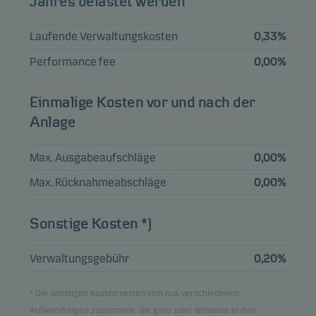
Jahres belastet werden
AMPRION GMBH
3.971%
0,84%
Anleihen
EUR
22.09.2032
Laufende Verwaltungskosten
0,33%
Performance fee
0,00%
TEOLLISUUDEN
VOIMA OYJ 4.75%
0,79%
Anleihen
EUR
01.06.2030
Einmalige Kosten vor und nach der
Anlage
NETFLIX INC
3.625%
0,79%
Anleihen
EUR
15.06.2030
Max. Ausgabeaufschläge
0,00%
Max. Rücknahmeabschläge
0,00%
Ansicht der gesamten Liste
Sonstige Kosten *)
Hinweis: Alle Bestandsangaben sind um 1 Monat verzögert.
Verwaltungsgebühr
0,20%
* Die sonstigen Kosten setzen sich aus verschiedenen
Aufwendungen zusammen, die ganz oder teilweise in den