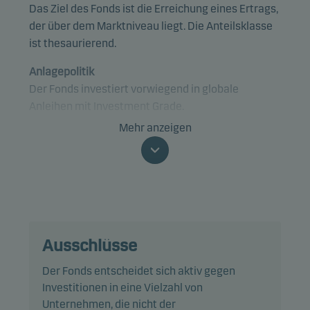
Das Ziel des Fonds ist die Erreichung eines Ertrags,
der über dem Marktniveau liegt. Die Anteilsklasse
ist thesaurierend.
Anlagepolitik
Der Fonds investiert vorwiegend in globale
Anleihen mit Investment Grade.
Mehr anzeigen
Der Fonds fällt unter Artikel 8 der SFDR und fördert
ökologische und/oder soziale Eigenschaften sowie
eine gute Unternehmensführung mittels
Screening, Ausschlüssen, Investmentanalysen,
Anlageentscheidungen und Active Ownership. Der
Fonds folgt den Richtlinien für
Ausschlüsse
verantwortungsvolles Investieren von Danske
Invest.
Der Fonds entscheidet sich aktiv gegen
Investitionen in eine Vielzahl von
Konkret investiert der Fonds mindestens zwei
Unternehmen, die nicht der