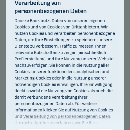
Verarbeitung von
Manager
personenbezogenen Daten
Danske Bank nutzt Daten von unseren eigenen
Cookies und von Cookies von Drittanbietern. Wir
nutzen Cookies und verarbeiten personenbezogene
Daten, um Ihre Einstellungen zu speichern, unsere
Dienste zu verbessern, Traffic zu messen, Ihnen
relevante Botschaften zu zeigen (einschließlich
Profilerstellung) und Ihre Nutzung unserer Website
nachzuverfolgen. Sie können in die Nutzung aller
Cookies, unserer funktionellen, analytischen und
Marketing-Cookies oder in die Nutzung unserer
Alfred Meinema & Roel
notwendigen Cookies einwilligen. Ihre Einwilligung
Jansen
deckt sowohl die Nutzung von Cookies als auch die
damit verbundene Verarbeitung Ihrer
personenbezogenen Daten ab. Für weitere
Informationen klicken Sie auf
Nutzung von Cookies
und
Verarbeitung von personenbezogenen Daten
.
Um mehr darüber zu erfahren, wie Sie Ihre
Einwilligung widerrufen können, klicken Sie auf den