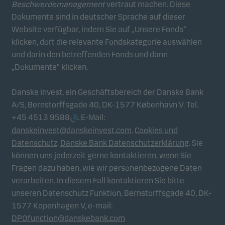
Beschwerdemanagement
vertraut machen. Diese
Dokumente sind in deutscher Sprache auf dieser
Analytische Cookies
Website verfügbar, indem Sie auf „Unsere Fonds“
Diese Cookies verwenden wir, um das Verhalten der
klicken, dort die relevante Fondskategorie auswählen
Benutzer unserer Websites auf aggregierter Ebene
und darin den betreffenden Fonds und dann
nachzuverfolgen. So können wir die Leistung
„Dokumente“ klicken.
unserer Websites messen und sie optimieren.
Danske Invest, ein Geschäftsbereich der Danske Bank
A/S, Bernstorffsgade 40, DK-1577 København V. Tel.
Werbe-Cookies
+45 4513 9588
. E-Mail:
Durch diese Cookies können wir Sie (Ihr Gerät)
danskeinvest@danskeinvest.com
.
Cookies und
identifizieren und Ihr Verhalten analysieren, um
Datenschutz
.
Danske Bank Datenschutzerklärung
. Sie
Ihnen relevante Inhalte bereitzustellen.
können uns jederzeit gerne kontaktieren, wenn Sie
Fragen dazu haben, wie wir personenbezogene Daten
verarbeiten. In diesem Fall kontaktieren Sie bitte
unseren Datenschutz Funktion, Bernstorffsgade 40, DK-
1577 Kopenhagen V, e-mail:
DPOfunction@danskebank.com