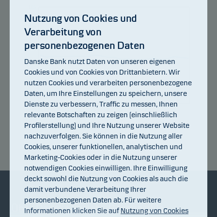
105
Nutzung von Cookies und
103
Verarbeitung von
personenbezogenen Daten
101
Danske Bank nutzt Daten von unseren eigenen
99
Cookies und von Cookies von Drittanbietern. Wir
nutzen Cookies und verarbeiten personenbezogene
97
Daten, um Ihre Einstellungen zu speichern, unsere
Dienste zu verbessern, Traffic zu messen, Ihnen
95
13.07.2026
17.07.2026
23.07.2026
29.07.2026
04.08.2026
07.07.2026
relevante Botschaften zu zeigen (einschließlich
Profilerstellung) und Ihre Nutzung unserer Website
nachzuverfolgen. Sie können in die Nutzung aller
Rendite-Index
Cookies, unserer funktionellen, analytischen und
Marketing-Cookies oder in die Nutzung unserer
notwendigen Cookies einwilligen. Ihre Einwilligung
deckt sowohl die Nutzung von Cookies als auch die
damit verbundene Verarbeitung Ihrer
personenbezogenen Daten ab. Für weitere
Über Danske Invest
Responsible
Informationen klicken Sie auf
Nutzung von Cookies