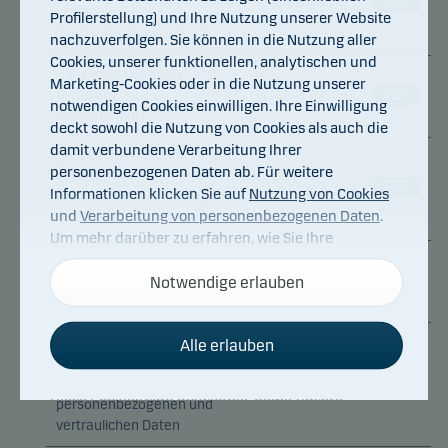
17.04.2023
PDF
2023
Profilerstellung) und Ihre Nutzung unserer Website
(Einberufungsmitteilung)
nachzuverfolgen. Sie können in die Nutzung aller
Cookies, unserer funktionellen, analytischen und
Danske Invest SICAV:
Marketing-Cookies oder in die Nutzung unserer
Mitteilung an die
30.12.2022
PDF
notwendigen Cookies einwilligen. Ihre Einwilligung
Anteilinhaber
deckt sowohl die Nutzung von Cookies als auch die
damit verbundene Verarbeitung Ihrer
Danske Invest SICAV:
personenbezogenen Daten ab. Für weitere
Mitteilung an die
21.10.2022
PDF
Informationen klicken Sie auf
Nutzung von Cookies
Anteilinhaber: Änderungen
und
Verarbeitung von personenbezogenen Daten
.
am Prospekt der SICAV
Um mehr darüber zu erfahren, wie Sie Ihre
Einwilligung widerrufen können, klicken Sie auf den
Danske Invest SICAV:
Link für die
Mitteilung an die
Cookies und Datenschutz
Notwendige erlauben
21.10.2022
unten auf
PDF
Anteilinhaber
unserer Website.
Danske Invest SICAV:
Alle erlauben
Benachrichtigungsschreiben
Notwendige Cookies
über die Übermittlung von
01.09.2022
PDF
Diese Cookies sind notwendig, damit unsere
personenbezogenen und
Website funktioniert.
vertraulichen Daten