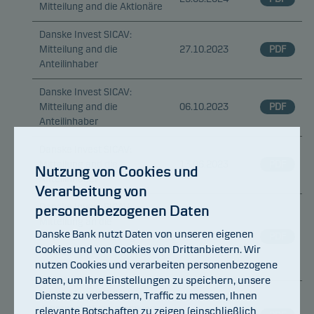
Mitteilung and die Aktionäre
Danske Invest SICAV:
Mitteilung and die
27.10.2023
PDF
Anteilinhaber
Danske Invest SICAV:
Mitteilung and die
06.10.2023
PDF
Anteilinhaber
Danske Invest SICAV:
Mitteilung and die
13.06.2023
PDF
Nutzung von Cookies und
Anteilinhaber
Verarbeitung von
Danske Invest SICAV:
personenbezogenen Daten
Mitteilung an die
Danske Bank nutzt Daten von unseren eigenen
Anteilinhaber des folgenden
10.05.2023
PDF
Cookies und von Cookies von Drittanbietern. Wir
Fonds der SICAV: European
nutzen Cookies und verarbeiten personenbezogene
Bond
Daten, um Ihre Einstellungen zu speichern, unsere
Danske Invest SICAV:
Dienste zu verbessern, Traffic zu messen, Ihnen
Jahreshauptversammlung
relevante Botschaften zu zeigen (einschließlich