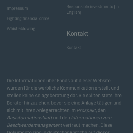
Durch diese Cookies können wir Sie (Ihr Gerät)
Responsible investments (in
identifizieren und Ihr Verhalten analysieren, um
Impressum
English)
Ihnen relevante Inhalte bereitzustellen.
Fighting financial crime
Whistleblowing
Kontakt
Kontakt
Die Informationen über Fonds auf dieser Website
wurden für die werbliche Kommunikation erstellt und
stellen keine Anlageberatung dar. Sie sollten stets Ihre
Berater hinzuziehen, bevor sie eine Anlage tätigen und
sich mit Ihren Anlegerrechten im
Prospekt
, den
Basisformationsblatt
und den
Informationen zum
Beschwerdemanagement
vertraut machen. Diese
Dokumente sind in deutscher Sprache auf dieser