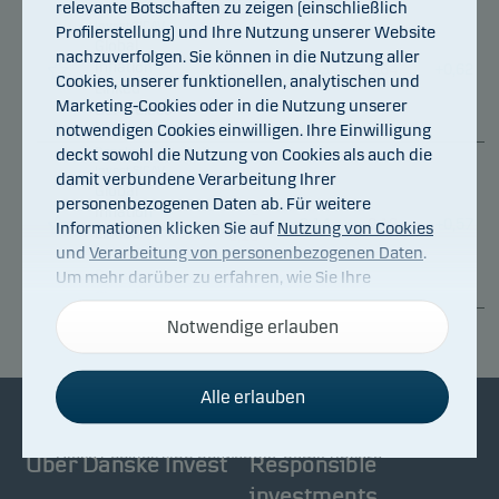
relevante Botschaften zu zeigen (einschließlich
Danske
Invest SICAV
Profilerstellung) und Ihre Nutzung unserer Website
Global
nachzuverfolgen. Sie können in die Nutzung aller
–
Inflation
+
0,03
–
0,64
+
0,62
Cookies, unserer funktionellen, analytischen und
0,09
Linked
Marketing-Cookies oder in die Nutzung unserer
Bond Class
notwendigen Cookies einwilligen. Ihre Einwilligung
I
deckt sowohl die Nutzung von Cookies als auch die
Danske
Invest SICAV
damit verbundene Verarbeitung Ihrer
Global
personenbezogenen Daten ab. Für weitere
Inflation
–
+
0,14
–
0,19
+
0,57
Informationen klicken Sie auf
Nutzung von Cookies
Linked
0,10
und
Verarbeitung von personenbezogenen Daten
.
Bond Short
Um mehr darüber zu erfahren, wie Sie Ihre
Duration
Class I
Einwilligung widerrufen können, klicken Sie auf den
Link für die
Cookies und Datenschutz
Notwendige erlauben
unten auf
unserer Website.
Alle erlauben
Notwendige Cookies
Diese Cookies sind notwendig, damit unsere
Über Danske Invest
Responsible
Website funktioniert.
investments