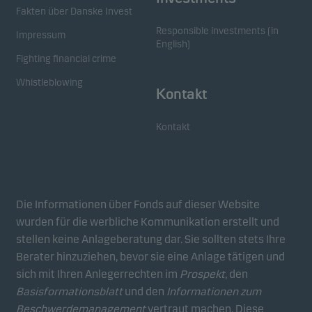
Fakten über Danske Invest
Responsible investments (in
Impressum
Funktionelle Cookies
English)
Funktionelle (oder sogenannte Präferenz-)Cookies
Fighting financial crime
ermöglichen es unseren Websites, die
Whistleblowing
Einstellungen zu speichern, die Sie auswählen und
Kontakt
die das Aussehen unserer Websites beeinflussen.
Sie können diese Cookies im Cookie-Banner
Kontakt
ablehnen.
Analytische Cookies
Die Informationen über Fonds auf dieser Website
Diese Cookies verwenden wir, um das Verhalten der
wurden für die werbliche Kommunikation erstellt und
Benutzer unserer Websites auf aggregierter Ebene
stellen keine Anlageberatung dar. Sie sollten stets Ihre
nachzuverfolgen. So können wir die Leistung
Berater hinzuziehen, bevor sie eine Anlage tätigen und
unserer Websites messen und sie optimieren.
sich mit Ihren Anlegerrechten im
Prospekt
, den
Basisformationsblatt
und den
Informationen zum
Werbe-Cookies
Beschwerdemanagement
vertraut machen. Diese