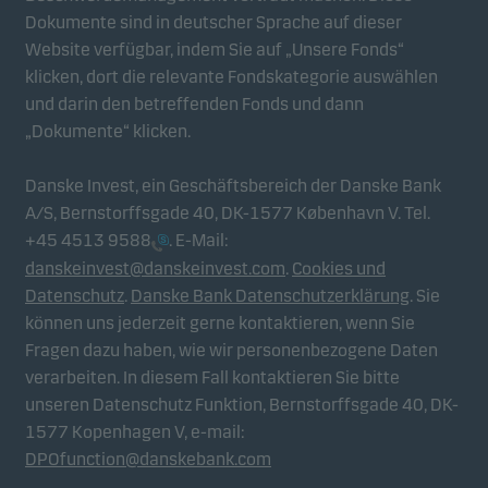
Durch diese Cookies können wir Sie (Ihr Gerät)
Dokumente sind in deutscher Sprache auf dieser
identifizieren und Ihr Verhalten analysieren, um
Website verfügbar, indem Sie auf „Unsere Fonds“
Ihnen relevante Inhalte bereitzustellen.
klicken, dort die relevante Fondskategorie auswählen
und darin den betreffenden Fonds und dann
„Dokumente“ klicken.
Danske Invest, ein Geschäftsbereich der Danske Bank
A/S, Bernstorffsgade 40, DK-1577 København V. Tel.
+45 4513 9588
. E-Mail:
danskeinvest@danskeinvest.com
.
Cookies und
Datenschutz
.
Danske Bank Datenschutzerklärung
. Sie
können uns jederzeit gerne kontaktieren, wenn Sie
Fragen dazu haben, wie wir personenbezogene Daten
verarbeiten. In diesem Fall kontaktieren Sie bitte
unseren Datenschutz Funktion, Bernstorffsgade 40, DK-
1577 Kopenhagen V, e-mail:
DPOfunction@danskebank.com