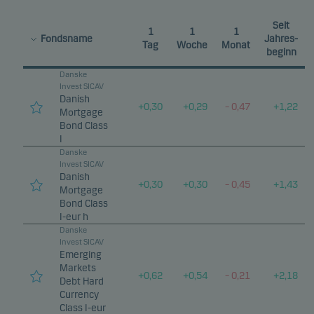
Seit
1
1
1
Fondsname
Jahres-
Tag
Woche
Monat
beginn
Danske
Invest SICAV
Danish
+
0,30
+
0,29
–
0,47
+
1,22
Mortgage
Bond Class
I
Danske
Invest SICAV
Danish
+
0,30
+
0,30
–
0,45
+
1,43
Mortgage
Bond Class
I-eur h
Danske
Invest SICAV
Emerging
Markets
+
0,62
+
0,54
–
0,21
+
2,18
Debt Hard
Currency
Class I-eur