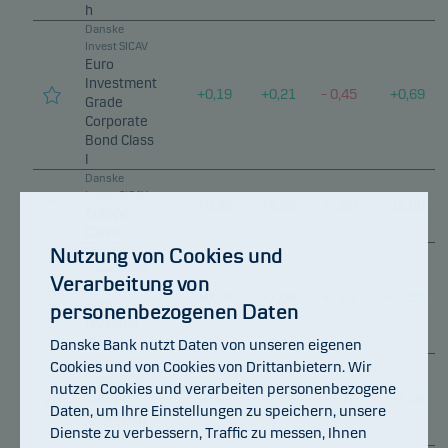
h
Danske
Invest SICAV
Euro
Investment
+
0,19
+
0,21
–
0,45
+
0,69
Grade
Corporate
Bond Class
I
Danske
Invest SICAV
+
0,35
+
2,68
+
1,05
+
12,80
Europe
Class I
Nutzung von Cookies und
Danske
Invest SICAV
Verarbeitung von
Europe
+
0,34
+
1,06
+
1,81
+
13,55
High
personenbezogenen Daten
Dividend
Danske Bank nutzt Daten von unseren eigenen
Class I
Danske
Cookies und von Cookies von Drittanbietern. Wir
Invest SICAV
nutzen Cookies und verarbeiten personenbezogene
Europe
+
0,92
+
1,88
+
1,78
+
1,08
Daten, um Ihre Einstellungen zu speichern, unsere
Small Cap
Dienste zu verbessern, Traffic zu messen, Ihnen
Class I