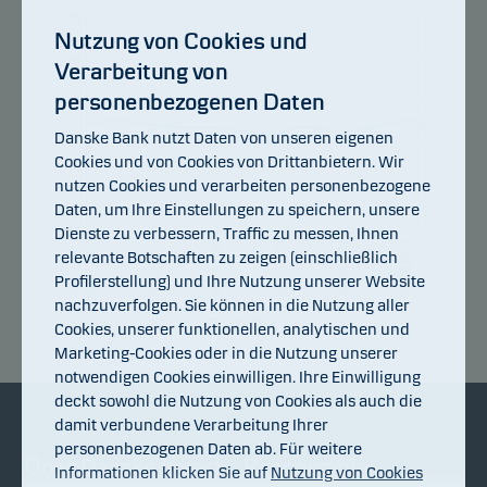
105
Nutzung von Cookies und
103
Verarbeitung von
personenbezogenen Daten
101
Danske Bank nutzt Daten von unseren eigenen
99
Cookies und von Cookies von Drittanbietern. Wir
nutzen Cookies und verarbeiten personenbezogene
97
Daten, um Ihre Einstellungen zu speichern, unsere
Dienste zu verbessern, Traffic zu messen, Ihnen
95
14.07.2026
20.07.2026
24.07.2026
30.07.2026
05.08.2026
08.07.2026
relevante Botschaften zu zeigen (einschließlich
Profilerstellung) und Ihre Nutzung unserer Website
nachzuverfolgen. Sie können in die Nutzung aller
Rendite-Index
Cookies, unserer funktionellen, analytischen und
Marketing-Cookies oder in die Nutzung unserer
notwendigen Cookies einwilligen. Ihre Einwilligung
deckt sowohl die Nutzung von Cookies als auch die
damit verbundene Verarbeitung Ihrer
personenbezogenen Daten ab. Für weitere
Über Danske Invest
Responsible
Informationen klicken Sie auf
Nutzung von Cookies