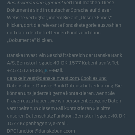
Beschwerdemanagement
vertraut machen. Diese
Dokumente sind in deutscher Sprache auf dieser
Analytische Cookies
Website verfügbar, indem Sie auf „Unsere Fonds“
Diese Cookies verwenden wir, um das Verhalten der
klicken, dort die relevante Fondskategorie auswählen
Benutzer unserer Websites auf aggregierter Ebene
und darin den betreffenden Fonds und dann
nachzuverfolgen. So können wir die Leistung
„Dokumente“ klicken.
unserer Websites messen und sie optimieren.
Danske Invest, ein Geschäftsbereich der Danske Bank
A/S, Bernstorffsgade 40, DK-1577 København V. Tel.
Werbe-Cookies
+45 4513 9588
. E-Mail:
Durch diese Cookies können wir Sie (Ihr Gerät)
danskeinvest@danskeinvest.com
.
Cookies und
identifizieren und Ihr Verhalten analysieren, um
Datenschutz
.
Danske Bank Datenschutzerklärung
. Sie
Ihnen relevante Inhalte bereitzustellen.
können uns jederzeit gerne kontaktieren, wenn Sie
Fragen dazu haben, wie wir personenbezogene Daten
verarbeiten. In diesem Fall kontaktieren Sie bitte
unseren Datenschutz Funktion, Bernstorffsgade 40, DK-
1577 Kopenhagen V, e-mail:
DPOfunction@danskebank.com