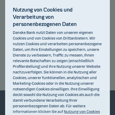
105
Nutzung von Cookies und
104
103
Verarbeitung von
102
101
personenbezogenen Daten
100
99
Danske Bank nutzt Daten von unseren eigenen
98
Cookies und von Cookies von Drittanbietern. Wir
97
nutzen Cookies und verarbeiten personenbezogene
96
Daten, um Ihre Einstellungen zu speichern, unsere
95
Dienste zu verbessern, Traffic zu messen, Ihnen
94
10.07.2026
16.07.2026
22.07.2026
28.07.2026
03.08.2026
06.07.2026
relevante Botschaften zu zeigen (einschließlich
Profilerstellung) und Ihre Nutzung unserer Website
nachzuverfolgen. Sie können in die Nutzung aller
Rendite-Index
Cookies, unserer funktionellen, analytischen und
Marketing-Cookies oder in die Nutzung unserer
notwendigen Cookies einwilligen. Ihre Einwilligung
deckt sowohl die Nutzung von Cookies als auch die
damit verbundene Verarbeitung Ihrer
personenbezogenen Daten ab. Für weitere
Über Danske Invest
Responsible
Informationen klicken Sie auf
Nutzung von Cookies