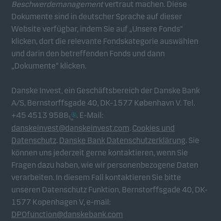
Beschwerdemanagement
vertraut machen. Diese
Dokumente sind in deutscher Sprache auf dieser
Analytische Cookies
Website verfügbar, indem Sie auf „Unsere Fonds“
Diese Cookies verwenden wir, um das Verhalten der
klicken, dort die relevante Fondskategorie auswählen
Benutzer unserer Websites auf aggregierter Ebene
und darin den betreffenden Fonds und dann
nachzuverfolgen. So können wir die Leistung
„Dokumente“ klicken.
unserer Websites messen und sie optimieren.
Danske Invest, ein Geschäftsbereich der Danske Bank
A/S, Bernstorffsgade 40, DK-1577 København V. Tel.
Werbe-Cookies
+45 4513 9588
. E-Mail:
Durch diese Cookies können wir Sie (Ihr Gerät)
danskeinvest@danskeinvest.com
.
Cookies und
identifizieren und Ihr Verhalten analysieren, um
Datenschutz
.
Danske Bank Datenschutzerklärung
. Sie
Ihnen relevante Inhalte bereitzustellen.
können uns jederzeit gerne kontaktieren, wenn Sie
Fragen dazu haben, wie wir personenbezogene Daten
verarbeiten. In diesem Fall kontaktieren Sie bitte
unseren Datenschutz Funktion, Bernstorffsgade 40, DK-
1577 Kopenhagen V, e-mail:
DPOfunction@danskebank.com