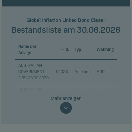
Global Inflation Linked Bond Class I
Bestandsliste am 30.06.2026
Name der
%
Typ
Währung
Anlage
AUSTRALIAN
GOVERNMENT
11,02%
Anleihen
AUD
2.5% 20.09.2030
AUSTRALIAN
GOVERNMENT
10,74%
Anleihen
AUD
Mehr anzeigen
2% 21.08.2035
TSY INFL IX N/B
1.875%
7,40%
Anleihen
USD
15.07.2034