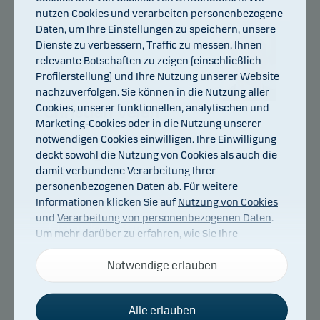
nutzen Cookies und verarbeiten personenbezogene
Daten, um Ihre Einstellungen zu speichern, unsere
Dienste zu verbessern, Traffic zu messen, Ihnen
relevante Botschaften zu zeigen (einschließlich
Profilerstellung) und Ihre Nutzung unserer Website
nachzuverfolgen. Sie können in die Nutzung aller
Cookies, unserer funktionellen, analytischen und
Christian Vejen
Marketing-Cookies oder in die Nutzung unserer
Titel:
Chief Portfolio Manager
notwendigen Cookies einwilligen. Ihre Einwilligung
deckt sowohl die Nutzung von Cookies als auch die
Ausbildung:
M.Sc., Cand.Scient.Oecon
damit verbundene Verarbeitung Ihrer
Jahre Erfahrung:
31
personenbezogenen Daten ab. Für weitere
Informationen klicken Sie auf
Nutzung von Cookies
und
Verarbeitung von personenbezogenen Daten
.
Um mehr darüber zu erfahren, wie Sie Ihre
Einwilligung widerrufen können, klicken Sie auf den
Danske Bank Asset Management ist ein
Link für die
Cookies und Datenschutz
Notwendige erlauben
unten auf
internationaler Vermögensverwalter und Teil von
unserer Website.
Danske Bank.
Alle erlauben