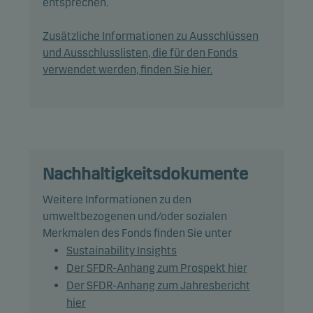
entsprechen.
Invest.
Zusätzliche Informationen zu Ausschlüssen
Durch die aktive Verwaltung des Fondsportfolios
und Ausschlusslisten, die für den Fonds
wählt das Managementteam Wertpapiere aus, die
verwendet werden, finden Sie hier.
überdurchschnittliche Investmentmerkmale
aufzuweisen scheinen.
Grundsätzlich wird erwartet, dass die Positionen
des Fonds und damit seine Wertentwicklung
erheblich von der Benchmark abweichen können.
Nachhaltigkeitsdokumente
Weitere Informationen zu den
Zur Absicherung und zum effizienten
umweltbezogenen und/oder sozialen
Portfoliomanagement kann der Fonds Derivate
Merkmalen des Fonds finden Sie unter
nutzen.
Sustainability Insights
Der SFDR-Anhang zum Prospekt hier
Der Fonds hat kein Durationsziel.
Der SFDR-Anhang zum Jahresbericht
hier
Empfehlung: Dieser Fonds ist unter Umständen für