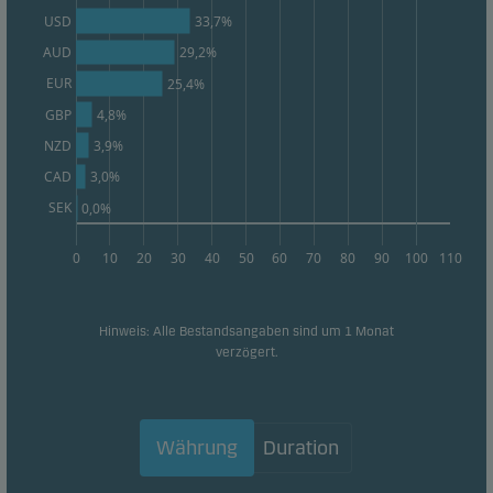
33,7%
USD
AUD
29,2%
Werbe-Cookies
EUR
25,4%
Durch diese Cookies können wir Sie (Ihr Gerät)
GBP
4,8%
identifizieren und Ihr Verhalten analysieren, um
3,9%
NZD
Ihnen relevante Inhalte bereitzustellen.
3,0%
CAD
SEK
0,0%
0
10
20
30
40
50
60
70
80
90
100
110
Hinweis: Alle Bestandsangaben sind um 1 Monat
verzögert.
Währung
Duration