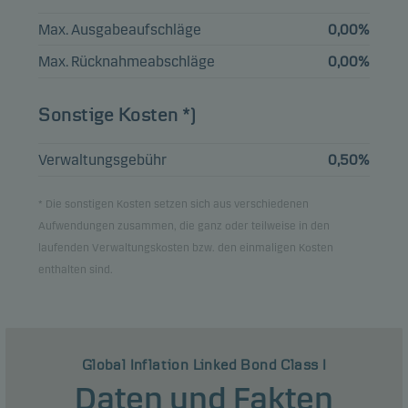
DEUTSCHLAND
I/L BOND 0.1%
3,63%
Anleihen
EUR
Max. Ausgabeaufschläge
0,00%
15.04.2033
Max. Rücknahmeabschläge
0,00%
SPAIN I/L BOND
1.15%
2,78%
Anleihen
EUR
Sonstige Kosten *)
30.11.2036
Verwaltungsgebühr
0,50%
Ansicht der gesamten Liste
* Die sonstigen Kosten setzen sich aus verschiedenen
Aufwendungen zusammen, die ganz oder teilweise in den
Hinweis: Alle Bestandsangaben sind um 1 Monat verzögert.
laufenden Verwaltungskosten bzw. den einmaligen Kosten
enthalten sind.
Global Inflation Linked Bond Class I
Daten und Fakten