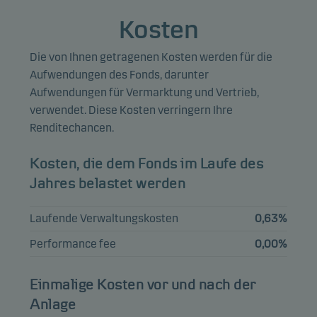
TSY INFL IX N/B
Kosten
1.75%
6,14%
Anleihen
USD
15.01.2034
Die von Ihnen getragenen Kosten werden für die
FRANCE (GOVT
Aufwendungen des Fonds, darunter
OF) 0.1%
5,65%
Anleihen
EUR
Aufwendungen für Vermarktung und Vertrieb,
25.07.2031
verwendet. Diese Kosten verringern Ihre
Renditechancen.
TSY INFL IX N/B
2.125%
5,53%
Anleihen
USD
15.01.2035
Kosten, die dem Fonds im Laufe des
Jahres belastet werden
TSY INFL IX N/B
1.625%
5,36%
Anleihen
USD
Laufende Verwaltungskosten
0,63%
15.10.2027
Performance fee
0,00%
AUSTRALIAN
GOVERNMENT
3,76%
Anleihen
AUD
0.75%
Einmalige Kosten vor und nach der
21.11.2027
Anlage