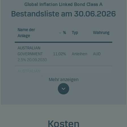
Global Inflation Linked Bond Class A
Bestandsliste am 30.06.2026
Name der
%
Typ
Währung
Anlage
AUSTRALIAN
GOVERNMENT
11,02%
Anleihen
AUD
2.5% 20.09.2030
AUSTRALIAN
GOVERNMENT
10,74%
Anleihen
AUD
Mehr anzeigen
2% 21.08.2035
TSY INFL IX N/B
1.875%
7,40%
Anleihen
USD
15.07.2034
TSY INFL IX N/B
Kosten
1.75%
6,14%
Anleihen
USD