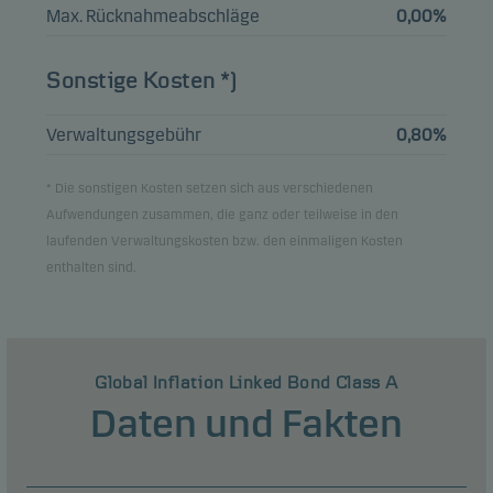
Max. Rücknahmeabschläge
0,00%
SPAIN I/L BOND
1.15%
2,78%
Anleihen
EUR
Sonstige Kosten *)
30.11.2036
Verwaltungsgebühr
0,80%
Ansicht der gesamten Liste
* Die sonstigen Kosten setzen sich aus verschiedenen
Aufwendungen zusammen, die ganz oder teilweise in den
Hinweis: Alle Bestandsangaben sind um 1 Monat verzögert.
laufenden Verwaltungskosten bzw. den einmaligen Kosten
enthalten sind.
Global Inflation Linked Bond Class A
Daten und Fakten