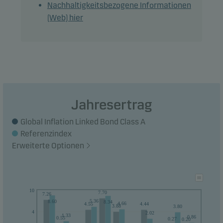
Nachhaltigkeitsbezogene Informationen
Anleger nicht geeignet, die ihr Geld innerhalb eines
(Web) hier
Zeitraums von 3 Jahren aus dem Fonds wieder
zurückziehen wollen.
Jahresertrag
Global Inflation Linked Bond Class A
Referenzindex
Erweiterte Optionen
10
7.70
7.26
5.36
8.60
8.34
4.66
4.55
4.44
3.88
3.80
4
2.02
1.33
0.86
0.55
0.27
0.20