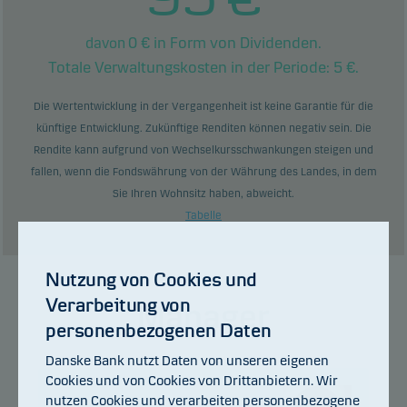
0
€ in Form von Dividenden.
davon
Totale Verwaltungskosten in der Periode:
5
€.
Die Wertentwicklung in der Vergangenheit ist keine Garantie für die
künftige Entwicklung. Zukünftige Renditen können negativ sein. Die
Rendite kann aufgrund von Wechselkursschwankungen steigen und
fallen, wenn die Fondswährung von der Währung des Landes, in dem
Sie Ihren Wohnsitz haben, abweicht.
Tabelle
Nutzung von Cookies und
Verarbeitung von
Manager
personenbezogenen Daten
Danske Bank nutzt Daten von unseren eigenen
Cookies und von Cookies von Drittanbietern. Wir
nutzen Cookies und verarbeiten personenbezogene