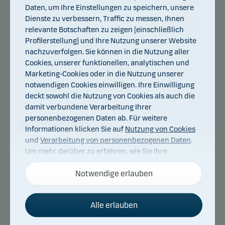
Daten, um Ihre Einstellungen zu speichern, unsere
Dienste zu verbessern, Traffic zu messen, Ihnen
relevante Botschaften zu zeigen (einschließlich
Profilerstellung) und Ihre Nutzung unserer Website
Christian Vejen
nachzuverfolgen. Sie können in die Nutzung aller
Titel:
Chief Portfolio Manager
Cookies, unserer funktionellen, analytischen und
Ausbildung:
M.Sc., Cand.Scient.Oecon
Marketing-Cookies oder in die Nutzung unserer
notwendigen Cookies einwilligen. Ihre Einwilligung
Jahre Erfahrung:
31
deckt sowohl die Nutzung von Cookies als auch die
damit verbundene Verarbeitung Ihrer
personenbezogenen Daten ab. Für weitere
Informationen klicken Sie auf
Nutzung von Cookies
und
Verarbeitung von personenbezogenen Daten
.
Danske Bank Asset Management ist ein
Um mehr darüber zu erfahren, wie Sie Ihre
internationaler Vermögensverwalter und Teil von
Einwilligung widerrufen können, klicken Sie auf den
Danske Bank.
Link für die
Cookies und Datenschutz
Notwendige erlauben
unten auf
unserer Website.
Danske Bank Asset Management ist der primäre
Alle erlauben
Vermögensverwalter von Danske Invest und
fokussiert seine Ressourcen auf ausgewählte
Notwendige Cookies