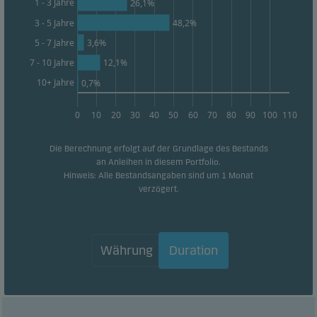
1 - 3 Jahre
26,1%
3 - 5 Jahre
48,2%
Werbe-Cookies
3,6%
5 - 7 Jahre
Durch diese Cookies können wir Sie (Ihr Gerät)
identifizieren und Ihr Verhalten analysieren, um
12,1%
7 - 10 Jahre
Ihnen relevante Inhalte bereitzustellen.
10+ Jahre
0,7%
0
10
20
30
40
50
60
70
80
90
100
110
Die Berechnung erfolgt auf der Grundlage des Bestands
an Anleihen in diesem Portfolio.
Hinweis: Alle Bestandsangaben sind um 1 Monat
verzögert.
Währung
Duration