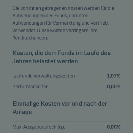
15.01.2034
Die von Ihnen getragenen Kosten werden für die
FRANCE (GOVT
Aufwendungen des Fonds, darunter
OF) 0.1%
5,65%
Anleihen
EUR
Aufwendungen für Vermarktung und Vertrieb,
25.07.2031
verwendet. Diese Kosten verringern Ihre
Renditechancen.
TSY INFL IX N/B
2.125%
5,53%
Anleihen
USD
15.01.2035
Kosten, die dem Fonds im Laufe des
Jahres belastet werden
TSY INFL IX N/B
1.625%
5,36%
Anleihen
USD
Laufende Verwaltungskosten
1,07%
15.10.2027
Performance fee
0,00%
AUSTRALIAN
GOVERNMENT
3,76%
Anleihen
AUD
0.75%
Einmalige Kosten vor und nach der
21.11.2027
Anlage
DEUTSCHLAND
I/L BOND 0.1%
3,63%
Anleihen
EUR
Max. Ausgabeaufschläge
0,00%
15.04.2033