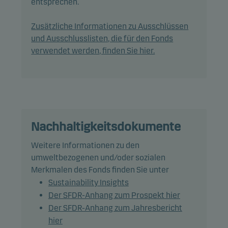
entsprechen.
Invest.
Zusätzliche Informationen zu Ausschlüssen
Durch die aktive Verwaltung des Fondsportfolios
und Ausschlusslisten, die für den Fonds
wählt das Managementteam Wertpapiere aus, die
verwendet werden, finden Sie hier.
überdurchschnittliche Investmentmerkmale
aufzuweisen scheinen.
Grundsätzlich wird erwartet, dass die Positionen
des Fonds und damit seine Wertentwicklung
erheblich von der Benchmark abweichen können.
Nachhaltigkeitsdokumente
Weitere Informationen zu den
Zur Absicherung und zum effizienten
umweltbezogenen und/oder sozialen
Portfoliomanagement kann der Fonds Derivate
Merkmalen des Fonds finden Sie unter
nutzen.
Sustainability Insights
Der SFDR-Anhang zum Prospekt hier
Der Fonds hat kein Durationsziel.
Der SFDR-Anhang zum Jahresbericht
hier
Empfehlung: Dieser Fonds ist unter Umständen für